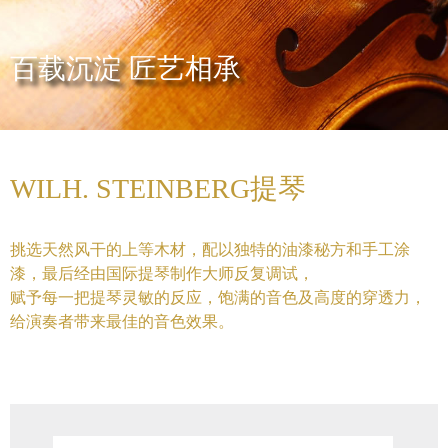
百载沉淀 匠艺相承
WILH. STEINBERG提琴
挑选天然风干的上等木材，配以独特的油漆秘方和手工涂
面板：意大利云杉
漆，最后经由国际提琴制作大师反复调试，
赋予每一把提琴灵敏的反应，饱满的音色及高度的穿透力，
背板：波斯尼亚枫木
给演奏者带来最佳的音色效果。
侧板：波斯尼亚枫木
指板：印度/非洲乌木
配件：酸枝木