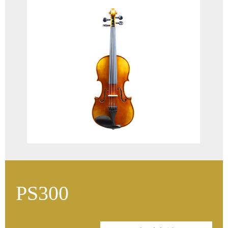
油漆：高级仿古漆
风干木材：优选3-5年
琴弓：巴西木
琴码：法国Aubert琴码
尺寸：4/4 , 3/4 ,1/2 ,1/4 ,1/8 1/10 ,1/16
PS300
面板：意大利云杉