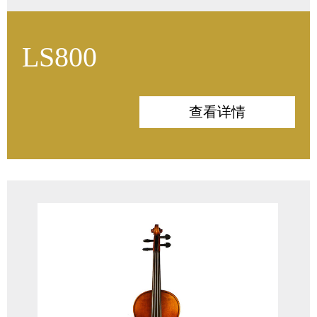
LS800
面板：意大利云杉
背板：枫木
查看详情
侧板：枫木
指板：印度/非洲乌木
配件：印度乌木
油漆：高级仿古漆
风干木材：5-10年
琴弓：巴西木
琴弦：奥地利